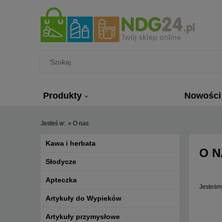
Produkty
Nowości
Jesteś w:
»
O nas
Kawa i herbata
O N
Słodycze
Apteczka
Jesteśm
Artykuły do Wypieków
Artykuły przymysłowe