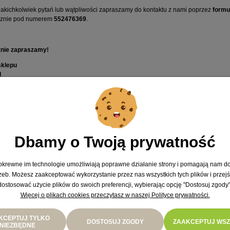
jakichkolwiek pytań lub wątpliwości zapraszamy do kontaktu z nami poprzez
formu
icznie pod numerem
552476369
.
nie zapraszamy!
sklepu
l
Dbamy o Twoją prywatność
 pokrewne im technologie umożliwiają poprawne działanie strony i pomagają nam d
zeb. Możesz zaakceptować wykorzystanie przez nas wszystkich tych plików i przejś
dostosować użycie plików do swoich preferencji, wybierając opcję "Dostosuj zgody"
Więcej o plikach cookies przeczytasz w naszej Polityce prywatności.
KCEPTUJ TYLKO
DOSTOSUJ ZGODY
ZAAKCEPTUJ WSZ
NIEZBĘDNE