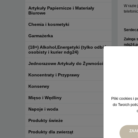
W razie 
Artykuły Papiernicze i Materiały
telefon
Biurowe
Chemia i kosmetyki
Serdecz
Garmażerka
Załoga 
ndg24.p
(18+) Alkohol,Energetyki (tylko odbiór
osobisty i kurier ndg24)
Jednorazowe Artykuły do Żywności
Koncentraty i Przyprawy
Konserwy
Mięso i Wędliny
Pliki cookies i
do Twoich potr
Napoje i woda
Produkty świeże
ZAA
Produkty dla zwierząt