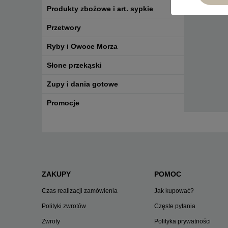
Produkty zbożowe i art. sypkie
Przetwory
Ryby i Owoce Morza
Słone przekąski
Zupy i dania gotowe
Promocje
ZAKUPY
POMOC
Czas realizacji zamówienia
Jak kupować?
Polityki zwrotów
Częste pytania
Zwroty
Polityka prywatności