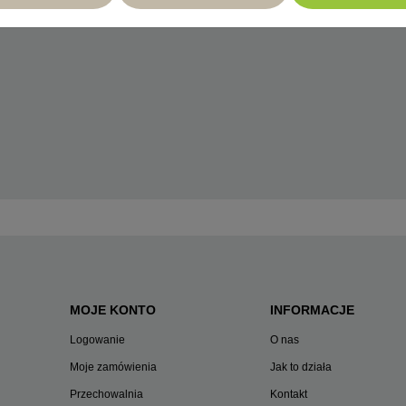
MOJE KONTO
INFORMACJE
Logowanie
O nas
Moje zamówienia
Jak to działa
Przechowalnia
Kontakt