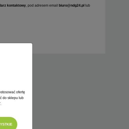
larz kontaktowy
, pod adresem email
biuro@ndg24.pl
lub
ostosować ofertę
ć do sklepu lub
.
YSTKIE