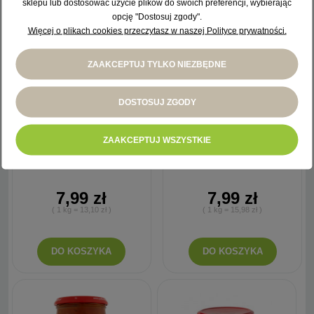
sklepu lub dostosować użycie plików do swoich preferencji, wybierając
opcję "Dostosuj zgody".
Więcej o plikach cookies przeczytasz w naszej Polityce prywatności.
ZAAKCEPTUJ TYLKO NIEZBĘDNE
DOSTOSUJ ZGODY
ZAAKCEPTUJ WSZYSTKIE
Pudliszki Fasolka po bretońsku z
LEWIATAN Flaki wołowe w rosole
kiełbasą i boczkiem 610 g
500 g
7,99 zł
7,99 zł
( 1 kg = 13,10 zł )
( 1 kg = 15,98 zł )
DO KOSZYKA
DO KOSZYKA