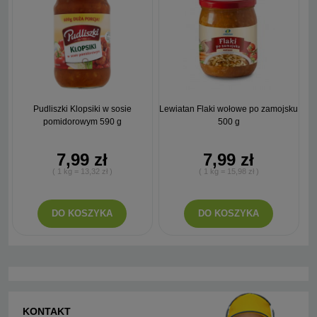
Pudliszki Klopsiki w sosie
Lewiatan Flaki wołowe po zamojsku
pomidorowym 590 g
500 g
7,99 zł
7,99 zł
( 1 kg = 13,32 zł )
( 1 kg = 15,98 zł )
DO KOSZYKA
DO KOSZYKA
KONTAKT