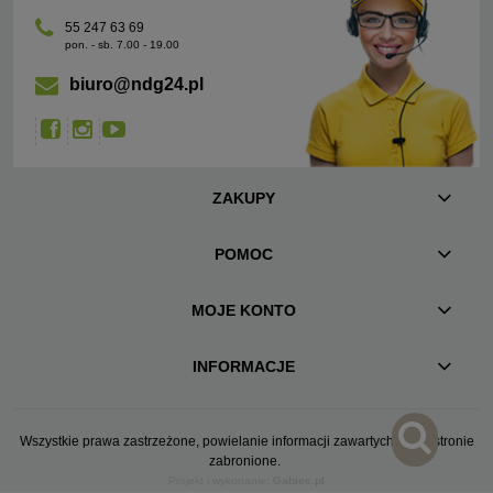
55 247 63 69
pon. - sb. 7.00 - 19.00
biuro@ndg24.pl
ZAKUPY
POMOC
MOJE KONTO
INFORMACJE
Wszystkie prawa zastrzeżone, powielanie informacji zawartych na tej stronie
zabronione.
Projekt i wykonanie:
Gabiec.pl