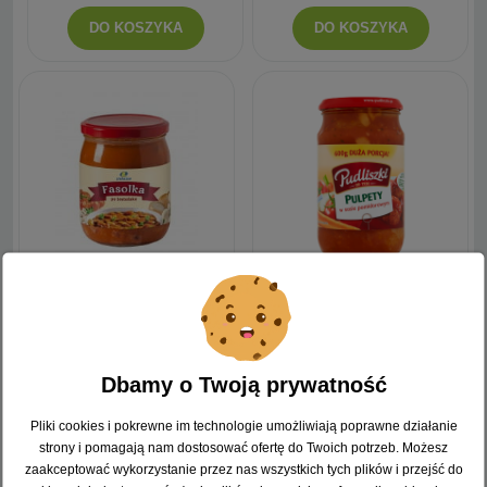
DO KOSZYKA
DO KOSZYKA
LEWIATAN Fasolka po bretońsku
Pudliszki Pulpety w sosie
500 g
pomidorowym 590 g
5,99 zł
7,99 zł
Dbamy o Twoją prywatność
( 1 kg = 11,98 zł )
( 1 kg = 13,32 zł )
Pliki cookies i pokrewne im technologie umożliwiają poprawne działanie
strony i pomagają nam dostosować ofertę do Twoich potrzeb. Możesz
DO KOSZYKA
DO KOSZYKA
zaakceptować wykorzystanie przez nas wszystkich tych plików i przejść do