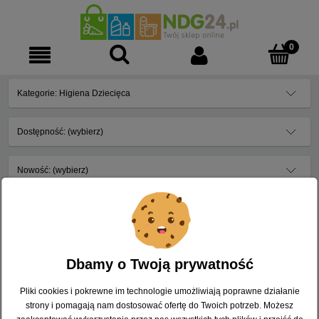
Kategorie: Higiena Dziecięca
Dostępność: (wybierz)
Nowość: (wybierz)
Promocja: (wybierz)
Nie znaleziono produktów spełniających podane kryteria.
Dbamy o Twoją prywatność
Pliki cookies i pokrewne im technologie umożliwiają poprawne działanie
strony i pomagają nam dostosować ofertę do Twoich potrzeb. Możesz