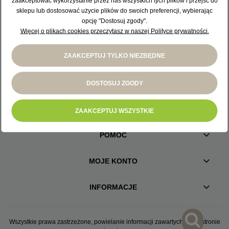
zaakceptować wykorzystanie przez nas wszystkich tych plików i przejść do
sklepu lub dostosować użycie plików do swoich preferencji, wybierając
KONTAKT
opcję "Dostosuj zgody".
55 247 63 69
Więcej o plikach cookies przeczytasz w naszej Polityce prywatności.
pon. - sb. 7.00 - 19.00
biuro@ndg24.pl
ZAAKCEPTUJ TYLKO NIEZBĘDNE
DOSTOSUJ ZGODY
ZAKUPY
ZAAKCEPTUJ WSZYSTKIE
POMOC
MOJE KONTO
INFORMACJE
Wszystkie prawa zastrzeżone, powielanie informacji zawartych na tej stronie