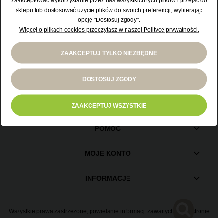
lat.
zaakceptować wykorzystanie przez nas wszystkich tych plików i przejść do
sklepu lub dostosować użycie plików do swoich preferencji, wybierając
KONTAKT
opcję "Dostosuj zgody".
55 247 63 69
Więcej o plikach cookies przeczytasz w naszej Polityce prywatności.
Wchodzę
pon. - sb. 7.00 - 19.00
biuro@ndg24.pl
ZAAKCEPTUJ TYLKO NIEZBĘDNE
Opuszczam
DOSTOSUJ ZGODY
ZAKUPY
ZAAKCEPTUJ WSZYSTKIE
POMOC
MOJE KONTO
INFORMACJE
Wszystkie prawa zastrzeżone, powielanie informacji zawartych na tej stronie