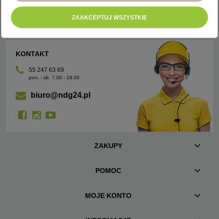
ZAAKCEPTUJ WSZYSTKIE
KONTAKT
55 247 63 69
pon. - sb. 7.00 - 19.00
biuro@ndg24.pl
ZAKUPY
POMOC
MOJE KONTO