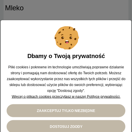
Mleko
Dbamy o Twoją prywatność
Pliki cookies i pokrewne im technologie umożliwiają poprawne działanie
strony i pomagają nam dostosować ofertę do Twoich potrzeb. Możesz
zaakceptować wykorzystanie przez nas wszystkich tych plików i przejść do
LEWIATAN Mleko UHT 1,5% Ale
sklepu lub dostosować użycie plików do swoich preferencji, wybierając
Dobre! 1 l
opcję "Dostosuj zgody".
Więcej o plikach cookies przeczytasz w naszej Polityce prywatności.
3,59 zł
( 1 l = 3,59 zł )
ZAAKCEPTUJ TYLKO NIEZBĘDNE
DO KOSZYKA
DOSTOSUJ ZGODY