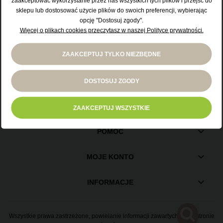
lat.
zaakceptować wykorzystanie przez nas wszystkich tych plików i przejść do
sklepu lub dostosować użycie plików do swoich preferencji, wybierając
KONTAKT
opcję "Dostosuj zgody".
55 247 63 69
Więcej o plikach cookies przeczytasz w naszej Polityce prywatności.
Wchodzę
pon. - sb. 7.00 - 19.00
biuro@ndg24.pl
ZAAKCEPTUJ TYLKO NIEZBĘDNE
Opuszczam
DOSTOSUJ ZGODY
ZAKUPY
ZAAKCEPTUJ WSZYSTKIE
POMOC
MOJE KONTO
INFORMACJE
Wszystkie prawa zastrzeżone, powielanie informacji zawartych na tej stronie